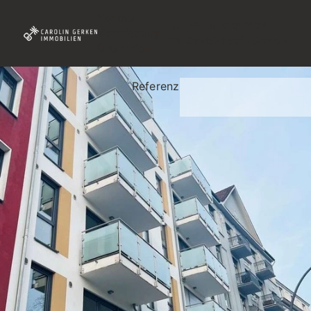
Verkauf
040 607 507 74
Vermietung
Kontakt aufnehmen
Über mich
Referenz