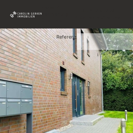
Verkauf
040 607 507 74
Vermietung
Kontakt aufnehmen
Über mich
Referenz