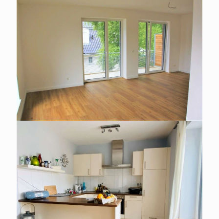
WOHNUNG ZU MIETEN IN
HAMBURG / DUVENSTEDT
3 Zi.-Maisonette-Whg. inkl. EBK,
Vollbad, Gäste-WC, Balkon &
Stellplatz