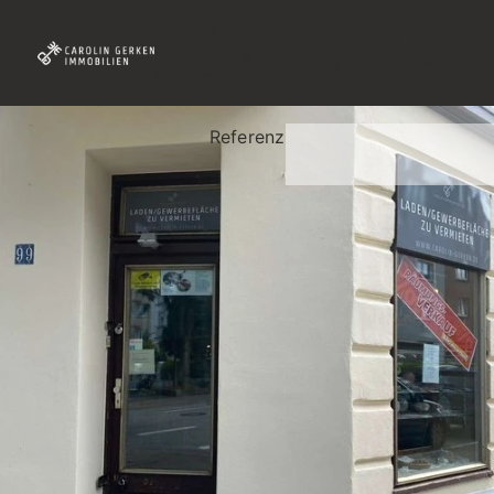
Verkauf
040 607 507 74
Vermietung
Kontakt aufnehmen
Über mich
Referenz