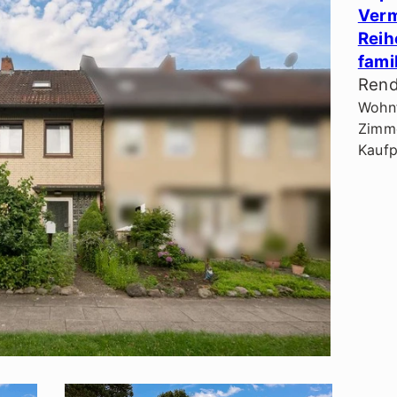
Verm
Reih
fami
Rend
Wohnf
Zimme
Kaufp