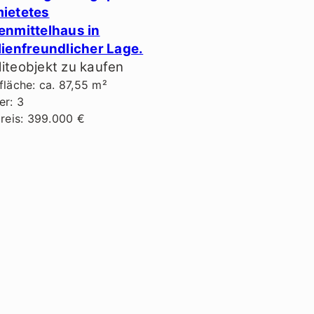
ietetes
enmittelhaus in
lienfreundlicher Lage.
iteobjekt zu kaufen
läche: ca. 87,55 m²
r: 3
reis: 399.000 €