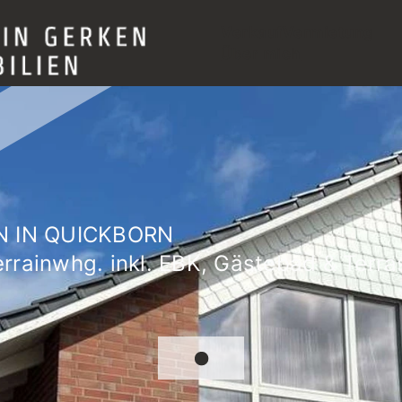
Verkauf
Vermietung
Über mich
 IN QUICKBORN
rrainwhg. inkl. EBK, Gästebad & Terra