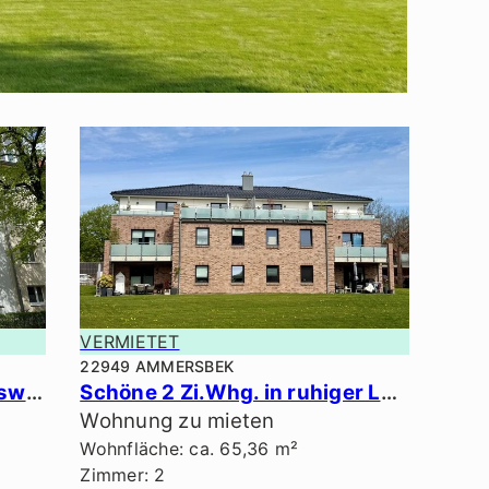
VERMIETET
22949 AMMERSBEK
Schöne 2,5 Zi.-Erdgeschosswhg. in ruhiger Lage.
Schöne 2 Zi.Whg. in ruhiger Lage.
Wohnung zu mieten
Wohnfläche: ca. 65,36 m²
Zimmer: 2