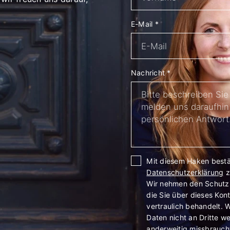
E-Mail
*
Nachricht
*
Mit diesem Haken bestät
Datenschutzerklärung
z
Wir nehmen den Schutz I
die Sie über dieses Kon
vertraulich behandelt. W
Daten nicht an Dritte w
anderweitig missbrauch