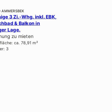
9 AMMERSBEK
ige 3 Zi.-Whg. inkl. EBK,
hbad & Balkon in
ger Lage.
ung zu mieten
läche: ca. 78,91 m²
r: 3