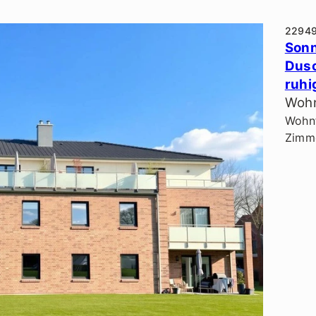
2294
Sonn
Dusc
ruhi
Wohn
Wohnf
Zimme