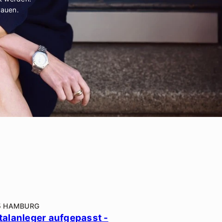
rauen.
5 HAMBURG
talanleger aufgepasst -