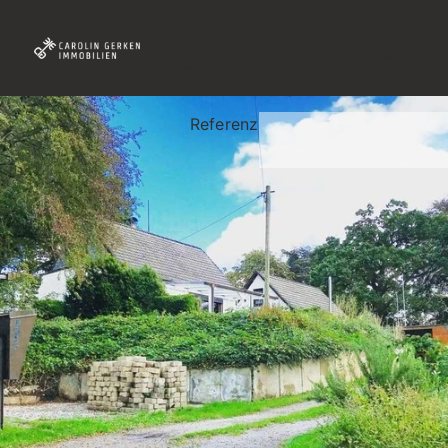
Verkauf
040 607 507 74
Vermietung
Kontakt aufnehmen
Über mich
Referenz