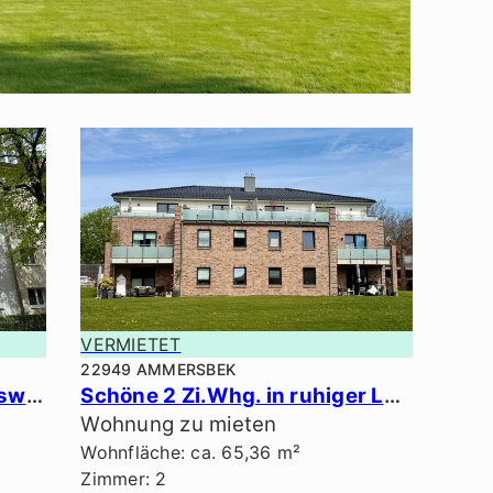
VERMIETET
22949 AMMERSBEK
Schöne 2,5 Zi.-Erdgeschosswhg. in ruhiger Lage.
Schöne 2 Zi.Whg. in ruhiger Lage.
Wohnung zu mieten
Wohnfläche: ca. 65,36 m²
Zimmer: 2