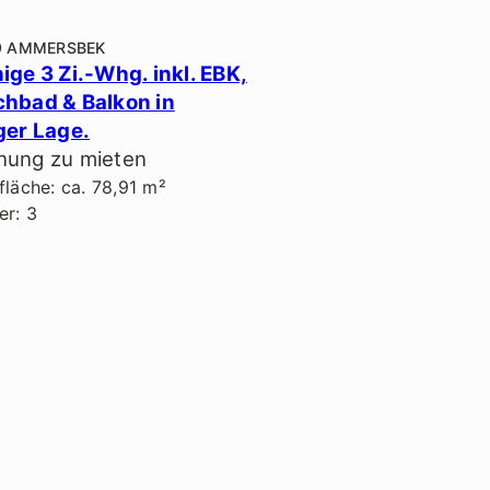
9 AMMERSBEK
ige 3 Zi.-Whg. inkl. EBK,
hbad & Balkon in
ger Lage.
ung zu mieten
läche: ca. 78,91 m²
r: 3