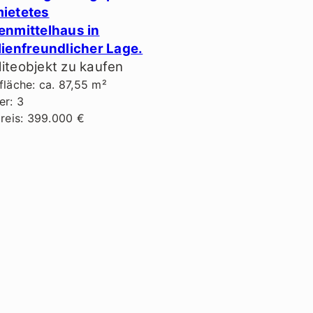
ietetes
enmittelhaus in
lienfreundlicher Lage.
iteobjekt zu kaufen
läche: ca. 87,55 m²
r: 3
reis: 399.000 €