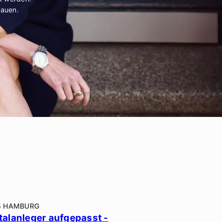
rauen.
5 HAMBURG
talanleger aufgepasst -