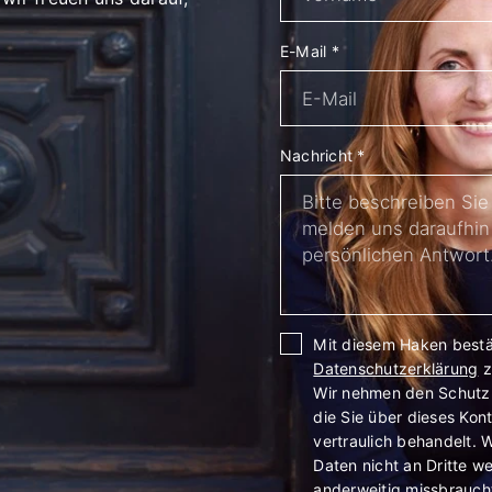
E-Mail
*
Nachricht
*
Mit diesem Haken bestät
Datenschutzerklärung
z
Wir nehmen den Schutz I
die Sie über dieses Kon
vertraulich behandelt. W
Daten nicht an Dritte w
anderweitig missbrauch