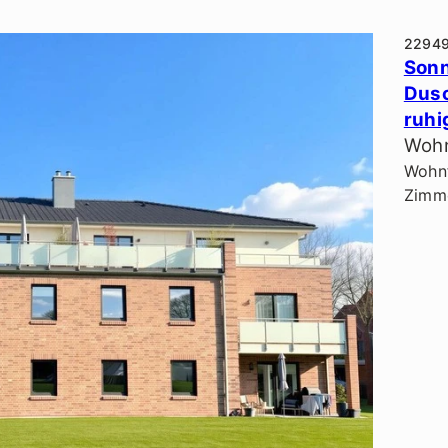
2294
Sonn
Dusc
ruhi
Wohn
Wohnf
Zimme