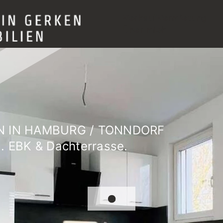
Verkauf
Vermietung
Über mich
 IN HAMBURG / TONNDORF
l. EBK & Dachterrasse.