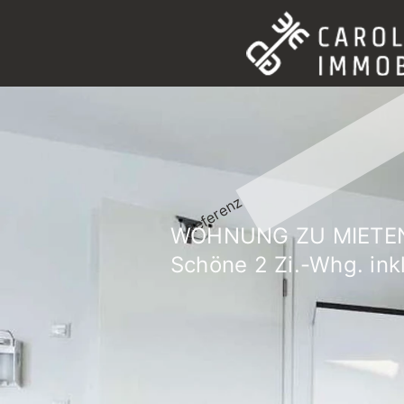
Referenz
WOHNUNG ZU MIETEN
Schöne 2 Zi.-Whg. ink