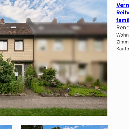
Verm
Reih
fami
Rend
Wohnf
Zimme
Kaufp