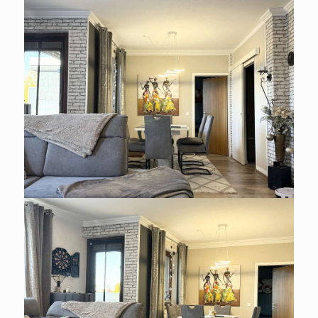
WOHNUNG ZU MIETEN IN
HAMBURG
Sonniges Staffelgeschoss - 3
Zi.-Whg. inkl. EBK & zwei
Balkonen.