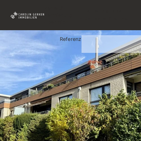
Verkauf
040 607 507 74
Vermietung
Kontakt aufnehmen
Über mich
Referenz