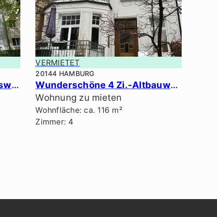
VERMIETET
20144 HAMBURG
Schöne 2,5 Zi.-Erdgeschosswhg. in ruhiger Lage.
Wunderschöne 4 Zi.-Altbauwhg. inkl. EBK, Wannenbad & Dachterrasse.
Wohnung zu mieten
Wohnfläche: ca. 116 m²
Zimmer: 4