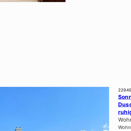
2294
Sonn
Dusc
ruhi
Wohn
Wohnf