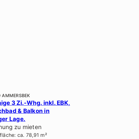
9 AMMERSBEK
ige 3 Zi.-Whg. inkl. EBK,
hbad & Balkon in
ger Lage.
ung zu mieten
läche: ca. 78,91 m²