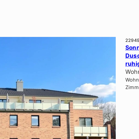
2294
Sonn
Dusc
ruhi
Wohn
Wohnf
Zimme