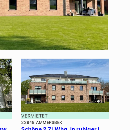
VERMIETET
22949 AMMERSBEK
Schöne 2,5 Zi.-Erdgeschosswhg. in ruhiger Lage.
Schöne 2 Zi.Whg. in ruhiger Lage.