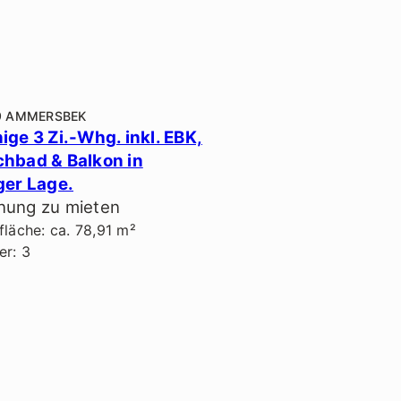
9 AMMERSBEK
ige 3 Zi.-Whg. inkl. EBK,
hbad & Balkon in
ger Lage.
ung zu mieten
läche: ca. 78,91 m²
r: 3