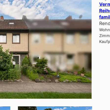
Verm
Reih
fami
Rend
Wohnf
Zimme
Kaufp