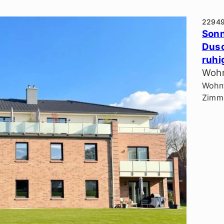
2294
Sonn
Dusc
ruhi
Wohn
Wohnf
Zimme