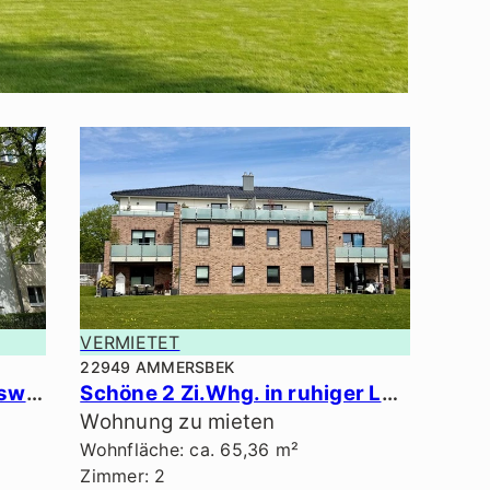
VERMIETET
22949 AMMERSBEK
Schöne 2,5 Zi.-Erdgeschosswhg. in ruhiger Lage.
Schöne 2 Zi.Whg. in ruhiger Lage.
Wohnung zu mieten
Wohnfläche: ca. 65,36 m²
Zimmer: 2