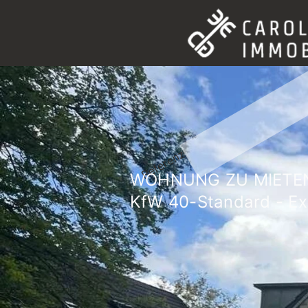
Referenz
WOHNUNG ZU MIETEN
KfW 40-Standard - Exk