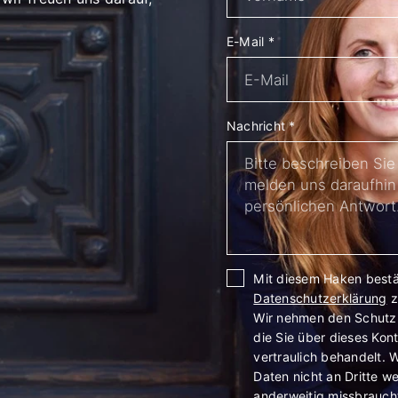
E-Mail
*
Nachricht
*
Mit diesem Haken bestät
Datenschutzerklärung
z
Wir nehmen den Schutz I
die Sie über dieses Kon
vertraulich behandelt. W
Daten nicht an Dritte w
anderweitig missbrauch