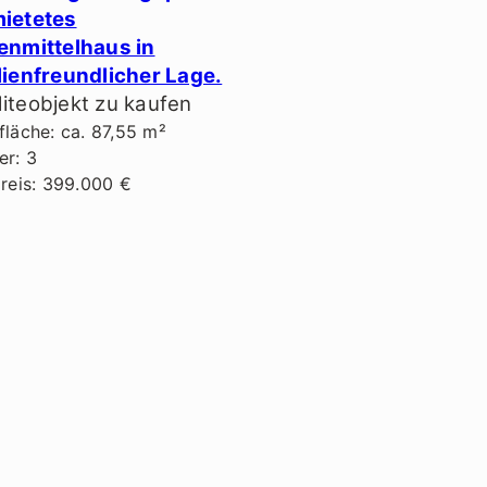
ietetes
enmittelhaus in
lienfreundlicher Lage.
iteobjekt zu kaufen
läche: ca. 87,55 m²
r: 3
reis: 399.000 €