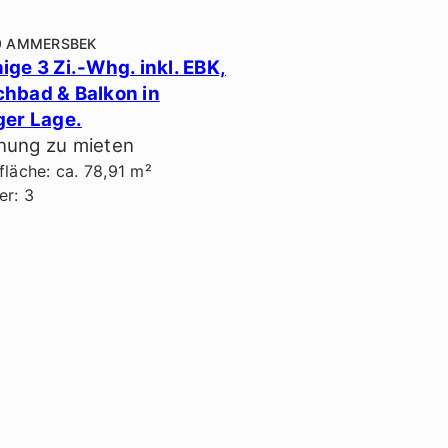
9 AMMERSBEK
ige 3 Zi.-Whg. inkl. EBK,
hbad & Balkon in
ger Lage.
ung zu mieten
läche: ca. 78,91 m²
r: 3