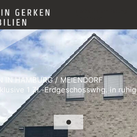
Verkauf
Vermietung
Über mich
 IN HAMBURG / MEIENDORF
lusive 1 Zi.-Erdgeschosswhg. in ruhig