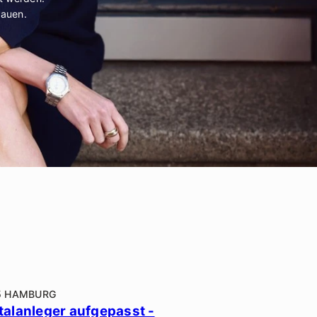
rauen.
5 HAMBURG
talanleger aufgepasst -