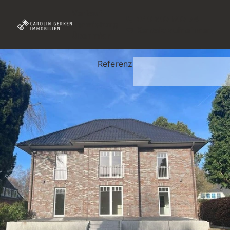
Verkauf
040 607 507 74
Vermietung
Kontakt aufnehmen
Über mich
Referenz