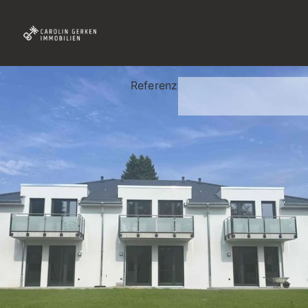
Verkauf
040 607 507 74
Vermietung
Kontakt aufnehmen
Über mich
Referenz