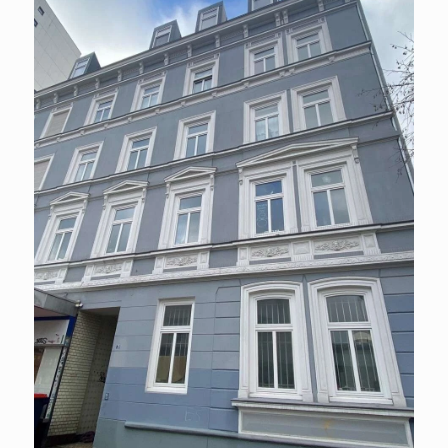
WOHNUNG ZU MIETEN IN
HAMBURG
2 Zi.-Dachgeschosswhg. im
Herzen von Altona