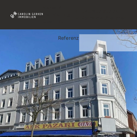
Verkauf
040 607 507 74
Vermietung
Kontakt aufnehmen
Über mich
Referenz