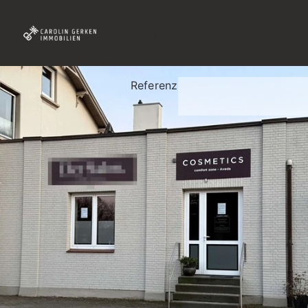
Verkauf
040 607 507 74
Vermietung
Kontakt aufnehmen
Über mich
Referenz