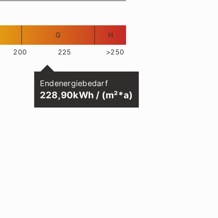
G
H
200
225
>250
Endenergiebedarf
228,90kWh / (m²*a)