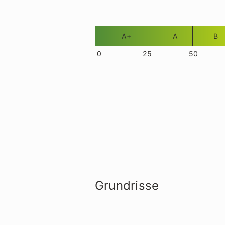
A+
A
B
0
25
50
Grundrisse