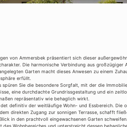
agen von Ammersbek präsentiert sich dieser außergewöhn
arakter. Die harmonische Verbindung aus großzügiger A
 angelegten Garten macht dieses Anwesen zu einem Zuha
phäre erfüllt.
 spüren Sie die besondere Sorgfalt, mit der die Immobili
sse, eine durchdachte Grundrissgestaltung und ein zeit
rmaßen repräsentativ wie behaglich wirkt.
et definitiv der weitläufige Wohn- und Essbereich. Die o
dem direkten Zugang zur sonnigen Terrasse, schafft fli
lick in den prachtvoll eingewachsenen Garten schweifen. E
kt des Wohnbereiches und unterstreicht dessen behaglich