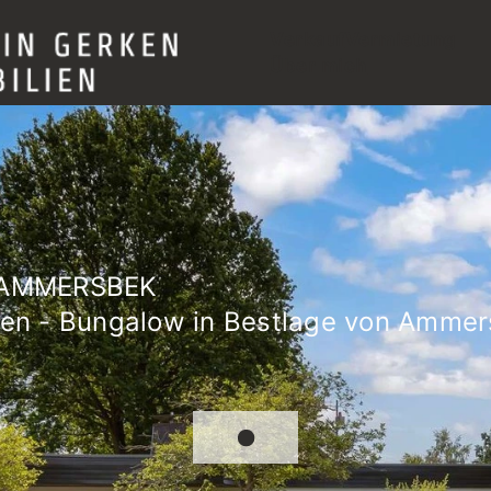
Verkauf
Vermietung
Über mich
 AMMERSBEK
en - Bungalow in Bestlage von Ammer