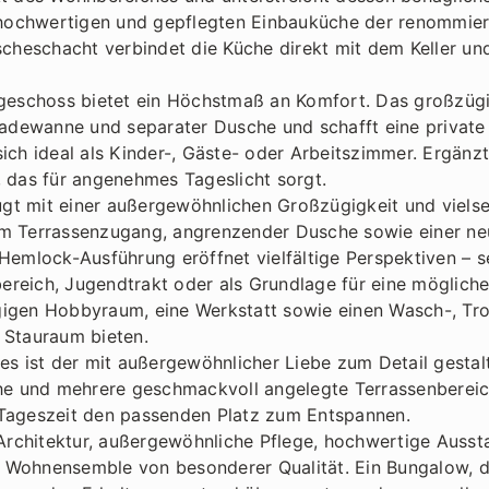
r hochwertigen und gepflegten Einbauküche der renommie
scheschacht verbindet die Küche direkt mit dem Keller un
dgeschoss bietet ein Höchstmaß an Komfort. Das großzüg
 Badewanne und separater Dusche und schafft eine private
sich ideal als Kinder-, Gäste- oder Arbeitszimmer. Ergän
 das für angenehmes Tageslicht sorgt.
t mit einer außergewöhnlichen Großzügigkeit und vielse
m Terrassenzugang, angrenzender Dusche sowie einer neu i
Hemlock-Ausführung eröffnet vielfältige Perspektiven – s
sbereich, Jugendtrakt oder als Grundlage für eine möglich
igen Hobbyraum, eine Werkstatt sowie einen Wasch-, Tro
 Stauraum bieten.
es ist der mit außergewöhnlicher Liebe zum Detail gestalt
he und mehrere geschmackvoll angelegte Terrassenbereich
Tageszeit den passenden Platz zum Entspannen.
 Architektur, außergewöhnliche Pflege, hochwertige Aussta
Wohnensemble von besonderer Qualität. Ein Bungalow, de