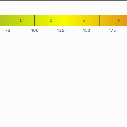
C
D
E
F
75
100
125
150
175